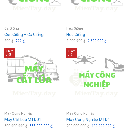
Cá Giống
Heo Giống
Con Giống – Cá Giống
Heo Giống
800
₫
Giá
700
₫
Giá
3.200.000
₫
Giá
2.600.000
₫
Giá
gốc
hiện
gốc
hiện
là:
tại
là:
tại
Giảm
Giảm
800 ₫.
là:
3.200.000 ₫.
là:
giá!
giá!
700 ₫.
2.600.000 ₫.
Máy Công Nghiệp
Máy Công Nghiệp
Máy Cắt Lúa MTD01
Máy Công Nghiệp MTD1
600.000.000
₫
Giá
555.000.000
₫
Giá
200.000.000
₫
Giá
190.000.000
₫
Giá
gốc
hiện
gốc
hiện