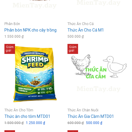
Phân Bón
Thức Ăn Cho Cá
Phân bón NPK cho cây trồng
Thức Ăn Cho Cá M1
1.550.000
₫
500.000
₫
Giảm
Giảm
giá!
giá!
Thức Ăn Cho Tôm
Thức Ăn Chăn Nuôi
Thức ăn cho tôm MTD01
Thức Ăn Gia Cầm MTD01
1.500.000
₫
Giá
1.250.000
₫
Giá
600.000
₫
Giá
500.000
₫
Giá
gốc
hiện
gốc
hiện
là:
tại
là:
tại