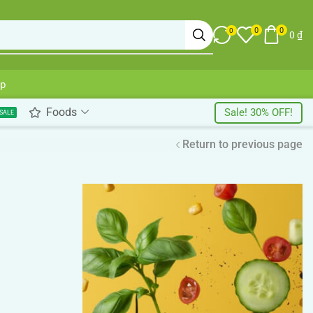
0
0
0
0
₫
up
Foods
Sale! 30% OFF!
SALE
Return to previous page