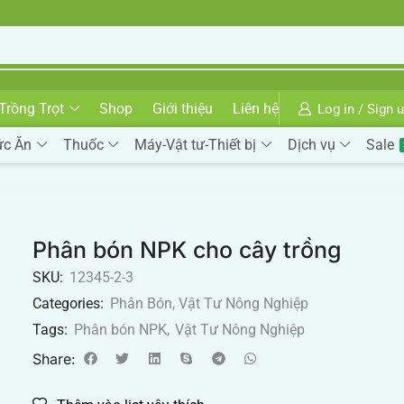
Trồng Trọt
Shop
Giới thiệu
Liên hệ
Log in / Sign 
ức Ăn
Thuốc
Máy-Vật tư-Thiết bị
Dịch vụ
Sale
Phân bón NPK cho cây trồng
SKU:
12345-2-3
Categories:
Phân Bón
,
Vật Tư Nông Nghiệp
Tags:
Phân bón NPK
,
Vật Tư Nông Nghiệp
Share: