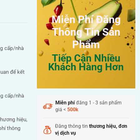
Miễn Phí Đăng
Thông Tin Sản
Phẩm
ng cấp/nhà
Tiếp Cận Nhiều
Khách Hàng Hơn
quan để kết
ng cấp/nhà
Miễn phí
đăng 1 - 3 sản phẩm
giá <
500k
thương hiệu,
Đăng thông tin
thương hiệu, đơn
phí thông
vị dịch vụ
.