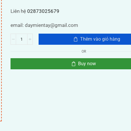
Liên hệ
02873025679
email: daymientay@gmail.com
Thêm vào giỏ hàng
OR
Buy now