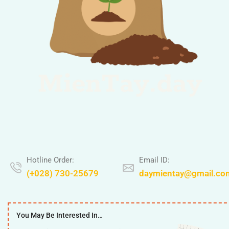
Hotline Order:
Email ID:
(+028) 730-25679
daymientay@gmail.co
You May Be Interested In…