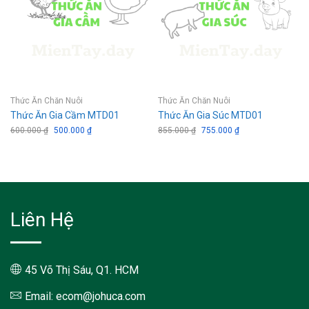
Thức Ăn Chăn Nuôi
Thức Ăn Chăn Nuôi
Thức Ăn Gia Cầm MTD01
Thức Ăn Gia Súc MTD01
600.000
₫
Giá
500.000
₫
Giá
855.000
₫
Giá
755.000
₫
Giá
gốc
hiện
gốc
hiện
là:
tại
là:
tại
600.000 ₫.
là:
855.000 ₫.
là:
500.000 ₫.
755.000 ₫.
Liên Hệ
45 Võ Thị Sáu, Q1. HCM
Email: ecom@johuca.com