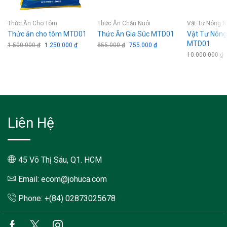
Thức Ăn Cho Tôm
Thức Ăn Chăn Nuôi
Vật Tư Nông N
Thức ăn cho tôm MTD01
Thức Ăn Gia Súc MTD01
Vật Tư Nông
MTD01
1.500.000
₫
Giá
1.250.000
₫
Giá
855.000
₫
Giá
755.000
₫
Giá
gốc
hiện
gốc
hiện
10.000.000
₫
là:
tại
là:
tại
1.500.000 ₫.
là:
855.000 ₫.
là:
1.250.000 ₫.
755.000 ₫.
Liên Hệ
45 Võ Thị Sáu, Q1. HCM
Email: ecom@johuca.com
Phone: +(84) 02873025678
Facebook
Twitter
Instagram