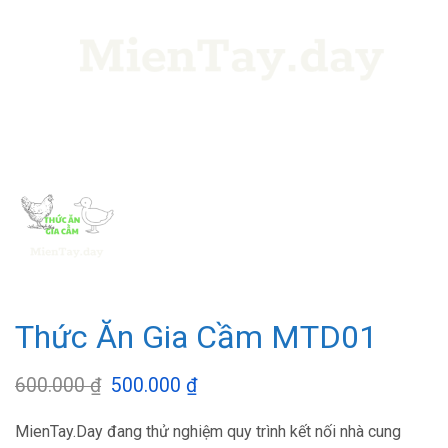
Thức Ăn Gia Cầm MTD01
600.000
₫
Giá
500.000
₫
Giá
gốc
hiện
MienTay.Day đang thử nghiệm quy trình kết nối nhà cung