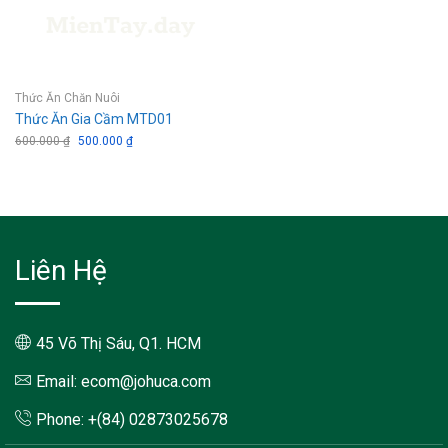
Thức Ăn Chăn Nuôi
Thức Ăn Gia Cầm MTD01
600.000
₫
Giá
500.000
₫
Giá
gốc
hiện
là:
tại
600.000 ₫.
là:
500.000 ₫.
Liên Hệ
45 Võ Thị Sáu, Q1. HCM
Email: ecom@johuca.com
Phone: +(84) 02873025678