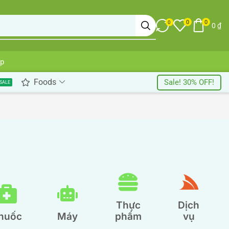
0
0
0
0
₫
up
Foods
Sale! 30% OFF!
SALE
Thực
Dịch
huốc
Máy
phẩm
vụ