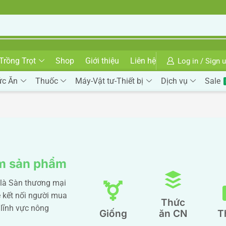
Trồng Trọt
Shop
Giới thiệu
Liên hệ
Log in / Sign 
ức Ăn
Thuốc
Máy-Vật tư-Thiết bị
Dịch vụ
Sale
m sản phẩm
là Sàn thương mại
e kết nối người mua
Thức
 lĩnh vực nông
Giống
ăn CN
T