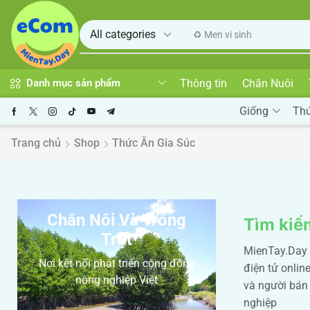
♻️ Men vi sinh
Thông tin
Chăn Nuôi
Danh mục sản phẩm
Giống
Th
Trang chủ
Shop
Thức Ăn Gia Súc
Chăn Nôi Và Trồng
Tìm kiế
Trọt
MienTay.Day 
Nơi kết nối phát triển cộng đồng
điện tử onlin
nông nghiệp Việt
và người bán
nghiệp