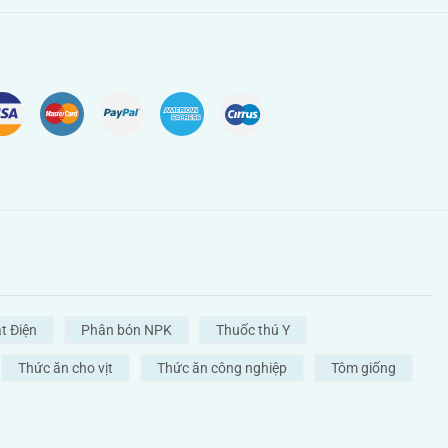
t Điện
Phân bón NPK
Thuốc thú Y
Thức ăn cho vịt
Thức ăn công nghiệp
Tôm giống