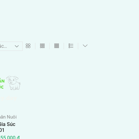
hăn Nuôi
Gia Súc
01
755.000
₫