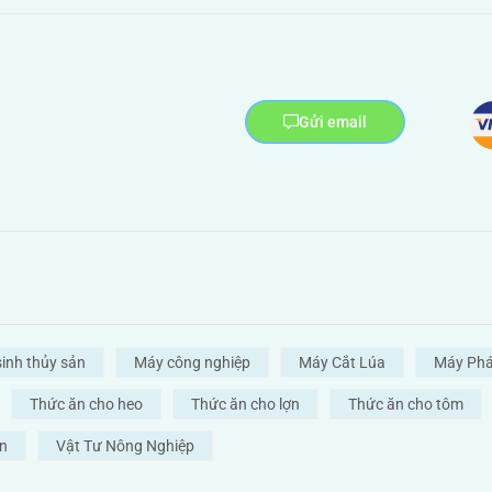
Gửi email
sinh thủy sản
Máy công nghiệp
Máy Cắt Lúa
Máy Phá
Thức ăn cho heo
Thức ăn cho lợn
Thức ăn cho tôm
ản
Vật Tư Nông Nghiệp