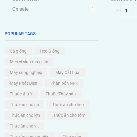
On sale
1
POPULAR TAGS
Cá giống
Heo Giống
Men vi sinh thủy sản
Máy công nghiệp
Máy Cắt Lúa
Máy Phát Điện
Phân bón NPK
Thuốc thú Y
Thuốc Thủy sản
Thức ăn cho gà
Thức ăn cho heo
Thức ăn cho lợn
Thức ăn cho tôm
Thức ăn cho vịt
Thức ăn công nghiệp
Tôm giống