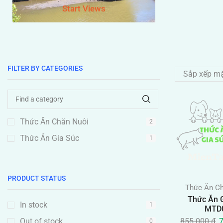
Start Views
FILTER BY CATEGORIES
Thức Ăn Chăn Nuôi
2
Thức Ăn Gia Súc
1
PRODUCT STATUS
Thức Ăn C
Thức Ăn 
In stock
1
MTD
Out of stock
855.000
₫
0