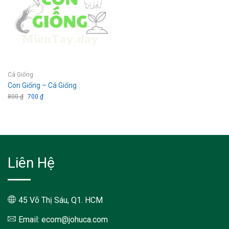
Cá Giống
Con Giống – Cá Giống
800
₫
Giá
700
₫
Giá
gốc
hiện
là:
tại
800 ₫.
là:
700 ₫.
Liên Hệ
45 Võ Thị Sáu, Q1. HCM
Email: ecom@johuca.com