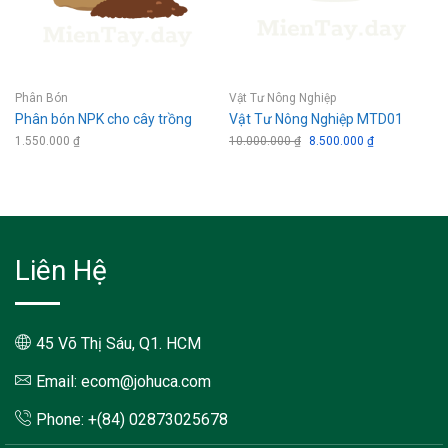
Phân Bón
Vật Tư Nông Nghiệp
Phân bón NPK cho cây trồng
Vật Tư Nông Nghiệp MTD01
1.550.000
₫
10.000.000
₫
Giá
8.500.000
₫
Giá
gốc
hiện
là:
tại
10.000.000 ₫.
là:
8.500.000 ₫.
Liên Hệ
45 Võ Thị Sáu, Q1. HCM
Email: ecom@johuca.com
Phone: +(84) 02873025678