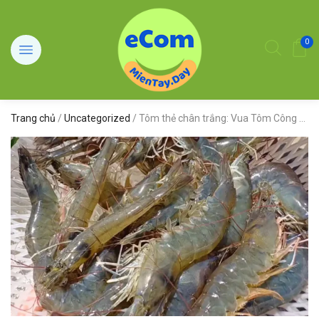
0
Trang chủ
/
Uncategorized
/ Tôm thẻ chân trắng: Vua Tôm Công Nghệ Cao