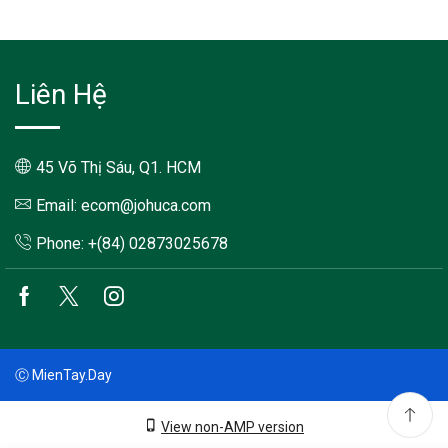
Liên Hệ
45 Võ Thị Sáu, Q1. HCM
Email: ecom@johuca.com
Phone: +(84) 02873025678
Facebook
Twitter
Instagram
Ⓒ MienTay.Day
View non-AMP version