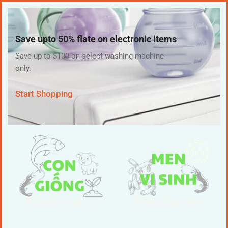
Save upto 50% flate on electronic items
Save up to $100 on select washing machine
only.
Start Shopping