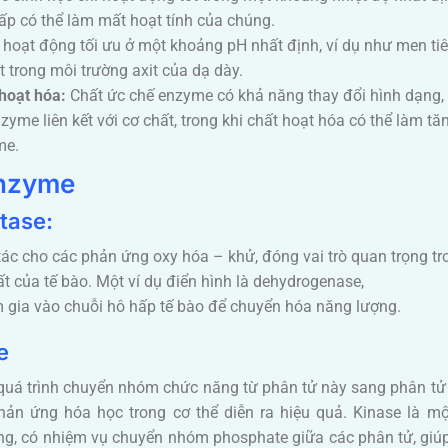
ấp có thể làm mất hoạt tính của chúng.
 hoạt động tối ưu ở một khoảng pH nhất định, ví dụ như men ti
t trong môi trường axit của dạ dày.
hoạt hóa:
Chất ức chế enzyme có khả năng thay đổi hình dạng,
zyme liên kết với cơ chất, trong khi chất hoạt hóa có thể làm tă
me.
enzyme
tase:
ác cho các phản ứng oxy hóa – khử, đóng vai trò quan trọng tr
ất của tế bào. Một ví dụ điển hình là dehydrogenase,
 gia vào chuỗi hô hấp tế bào để chuyển hóa năng lượng.
e
 quá trình chuyển nhóm chức năng từ phân tử này sang phân tử
n ứng hóa học trong cơ thể diễn ra hiệu quả. Kinase là mộ
ọng, có nhiệm vụ chuyển nhóm phosphate giữa các phân tử, giú