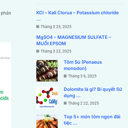
KCl – Kali Clorua – Potassium chloride
ộ phản
...
Tháng 3 23, 2025
MgSO4 – MAGNESIUM SULFATE –
MUỐI EPSOM
Tháng 3 22, 2025
Tôm Sú (Penaeus
monodon)
Tháng 3 6, 2025
Dolomite là gì? Bí quyết Sử
dụng ...
Tháng 2 22, 2025
Top 5+ món tôm ngon đãi
tiệc ...