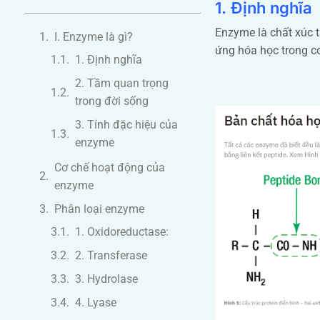
1. Định nghĩa
Enzyme là chất xúc t
I. Enzyme là gì?
ứng hóa học trong cơ
Cơ chế hoạt động của
enzyme
Phân loại enzyme
1. Oxidoreductase:
2. Transferase
3. Hydrolase
4. Lyase
5. Isomerase
6. Ligase
IV. Vai trò của enzyme
trong cơ thể sinh vật
Tiêu hóa thức ăn