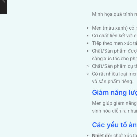
Minh họa quá trình 
Men (màu xanh) có mộ
Cơ chất liên kết với
Tiếp theo men xúc t
Chất/Sản phẩm được 
sàng xúc tác cho phả
Chất/Sản phẩm cụ th
Có rất nhiều loại me
và sản phẩm riêng.
Giảm năng lư
Men giúp giảm năng l
sinh hóa diễn ra nha
Các yếu tố ả
Nhiệt độ:
chất xúc tá