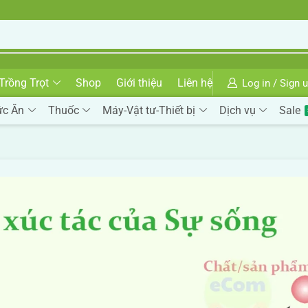
Trồng Trọt
Shop
Giới thiệu
Liên hệ
Log in / Sign 
ức Ăn
Thuốc
Máy-Vật tư-Thiết bị
Dịch vụ
Sale