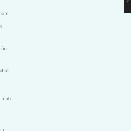
phẩm.
t.
.
 sẵn
 chất
trình
nh,