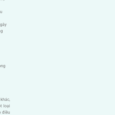
êu
 gây
ng
ong
 khác,
t loại
p điều