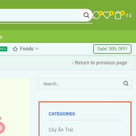
0
0
0
0
₫
up
Foods
Sale! 30% OFF!
SALE
Return to previous page
CATEGORIES
Cây Ăn Trái