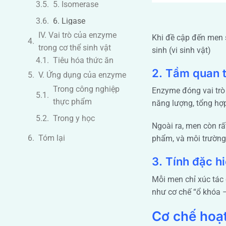
Chuyển hóa năng
lượng
Khi đề cập đến men s
Tổng hợp các chất
sinh (vi sinh vật)
sinh học
Sao chép và sửa
2. Tầm quan t
chữa DNA
V. Ứng dụng của enzyme
Enzyme đóng vai trò 
Bảo vệ cơ thể
Trong công nghiệp
năng lượng, tổng hợ
Truyền tín hiệu trong
thực phẩm
Ngoài ra, men còn r
tế bào
Trong y học
phẩm, và môi trường
Trong nông nghiệp
Tóm lại
3. Tính đặc h
Trong công nghiệp
môi trường
Mỗi men chỉ xúc tác
như cơ chế “ổ khóa –
Trong nghiên cứu và
công nghệ sinh học
Cơ chế hoạ