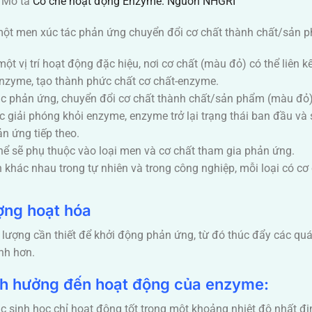
Mô tả
Cơ chế hoạt động Enzyme. Nguồn NHGRI
một men xúc tác phản ứng chuyển đổi cơ chất thành chất/sản 
t vị trí hoạt động đặc hiệu, nơi cơ chất (màu đỏ) có thể liên kế
 enzyme, tạo thành phức chất cơ chất-enzyme.
ác phản ứng, chuyển đổi cơ chất thành chất/sản phẩm (màu đỏ)
giải phóng khỏi enzyme, enzyme trở lại trạng thái ban đầu và
n ứng tiếp theo.
ể sẽ phụ thuộc vào loại men và cơ chất tham gia phản ứng.
n khác nhau trong tự nhiên và trong công nghiệp, mỗi loại có cơ
ợng hoạt hóa
ượng cần thiết để khởi động phản ứng, từ đó thúc đẩy các quá 
nh hơn.
nh hưởng đến hoạt động của enzyme:
c sinh học chỉ hoạt động tốt trong một khoảng nhiệt độ nhất đị