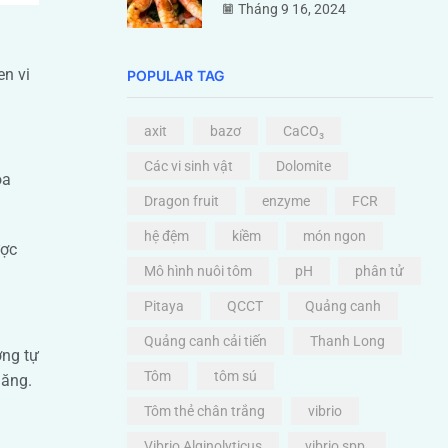
Tháng 9 16, 2024
en vi
POPULAR TAG
axit
bazơ
CaCO₃
Các vi sinh vật
Dolomite
óa
Dragon fruit
enzyme
FCR
hệ đệm
kiềm
món ngon
ược
Mô hình nuôi tôm
pH
phân tử
Pitaya
QCCT
Quảng canh
Quảng canh cải tiến
Thanh Long
ơng tự
Tôm
tôm sú
năng.
Tôm thẻ chân trắng
vibrio
Vibrio Alginolyticus
vibrio spp.