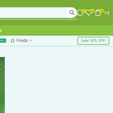
0
0
0
0
₫
up
Foods
Sale! 30% OFF!
SALE