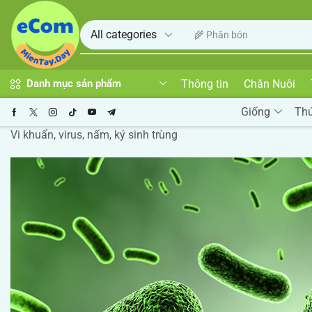
🌾 Phân bón
Thông tin
Chăn Nuôi
Danh mục sản phẩm
Giống
Th
Vi khuẩn, virus, nấm, ký sinh trùng