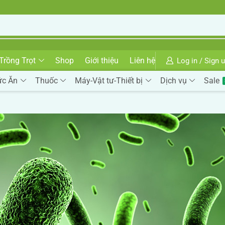
Trồng Trọt
Shop
Giới thiệu
Liên hệ
Log in / Sign 
ức Ăn
Thuốc
Máy-Vật tư-Thiết bị
Dịch vụ
Sale