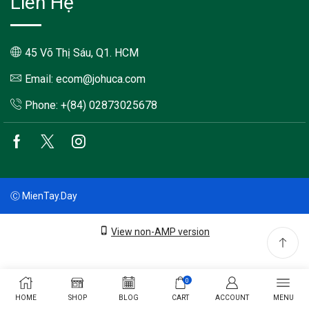
Liên Hệ
45 Võ Thị Sáu, Q1. HCM
Email: ecom@johuca.com
Phone: +(84) 02873025678
Facebook
Twitter
Instagram
Ⓒ MienTay.Day
View non-AMP version
0
HOME
SHOP
BLOG
CART
ACCOUNT
MENU