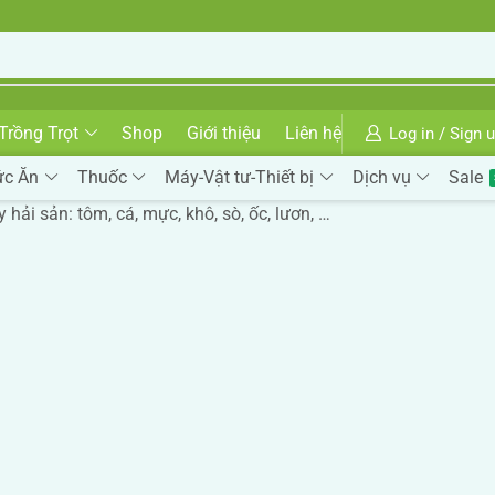
Trồng Trọt
Shop
Giới thiệu
Liên hệ
Log in / Sign 
ức Ăn
Thuốc
Máy-Vật tư-Thiết bị
Dịch vụ
Sale
hải sản: tôm, cá, mực, khô, sò, ốc, lươn, …