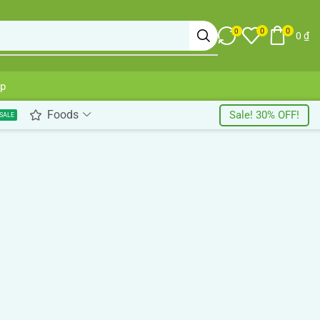
0
0
0
0
₫
up
Foods
Sale! 30% OFF!
SALE